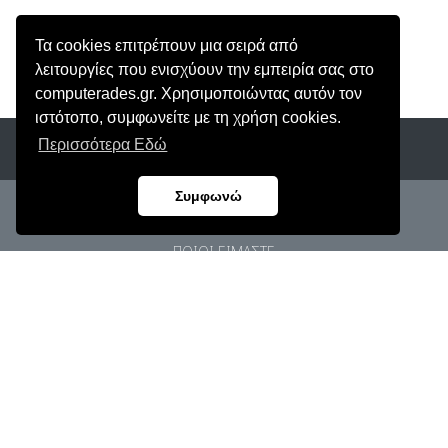
Τα cookies επιτρέπουν μια σειρά από
λειτουργίες που ενισχύουν την εμπειρία σας στο
computerades.gr. Χρησιμοποιώντας αυτόν τον
ιστότοπο, συμφωνείτε με τη χρήση cookies.
Περισσότερα Εδώ
Συμφωνώ
ΑρΓΕΜΗ: 62906803000
ΠΟΙΟΙ ΕΙΜΑΣΤΕ
ΠΡΟΣΩΠΙΚΑ ΔΕΔΟΜΕΝΑ
ΟΡΟΙ ΧΡΗΣΗΣ
ΠΟΛΙΤΙΚΗ COOKIES
ΕΠΙΚΟΙΝΩΝΙΑ