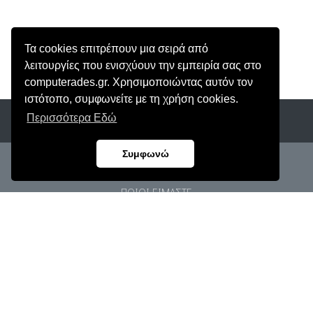
Τα cookies επιτρέπουν μια σειρά από
λειτουργίες που ενισχύουν την εμπειρία σας στο
computerades.gr. Χρησιμοποιώντας αυτόν τον
ιστότοπο, συμφωνείτε με τη χρήση cookies.
Περισσότερα Εδώ
Συμφωνώ
ΑρΓΕΜΗ: 62906803000
ΠΟΙΟΙ ΕΙΜΑΣΤΕ
ΠΡΟΣΩΠΙΚΑ ΔΕΔΟΜΕΝΑ
ΟΡΟΙ ΧΡΗΣΗΣ
ΠΟΛΙΤΙΚΗ COOKIES
ΕΠΙΚΟΙΝΩΝΙΑ