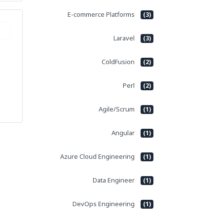
E-commerce Platforms
(3)
Laravel
(3)
ColdFusion
(2)
Perl
(2)
Agile/Scrum
(1)
Angular
(1)
Azure Cloud Engineering
(1)
Data Engineer
(1)
DevOps Engineering
(1)