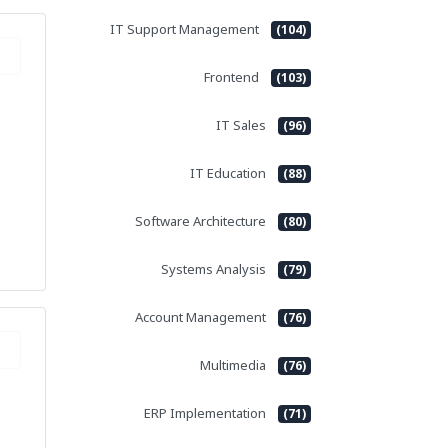
IT Support Management
(104)
Frontend
(103)
IT Sales
(96)
IT Education
(88)
Software Architecture
(80)
Systems Analysis
(79)
Account Management
(76)
Multimedia
(76)
ERP Implementation
(71)