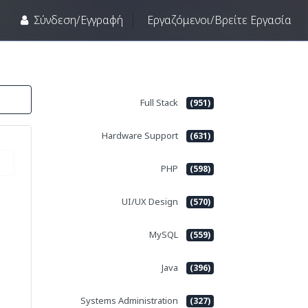
|
Σύνδεση/Εγγραφή
Eργαζόμενοι/Βρείτε Εργασία
Full Stack
(951)
Hardware Support
(631)
PHP
(598)
UI/UX Design
(570)
MySQL
(559)
Java
(396)
Systems Administration
(327)