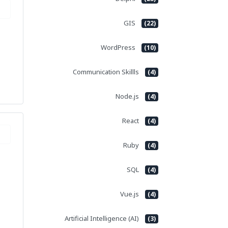
GIS
(22)
WordPress
(10)
Communication Skillls
(4)
Node.js
(4)
React
(4)
Ruby
(4)
SQL
(4)
Vue.js
(4)
Artificial Intelligence (AI)
(3)