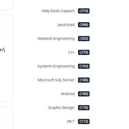
Help Desk Support
(310)
JavaScript
(306)
Network Engineering
(302)
κή
C++
(270)
Systems Engineering
(193)
Microsoft SQL Server
(186)
Android
(180)
Graphic Design
(176)
.NET
(172)