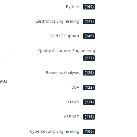
Python
(160)
Electronics Engineering
(147)
Field IT Support
(146)
Quality Assurance Engineering
(132)
Business Analysis
(126)
για
DBA
(122)
HTML5
(121)
ASP.NET
(119)
Cybersecurity Engineering
(106)