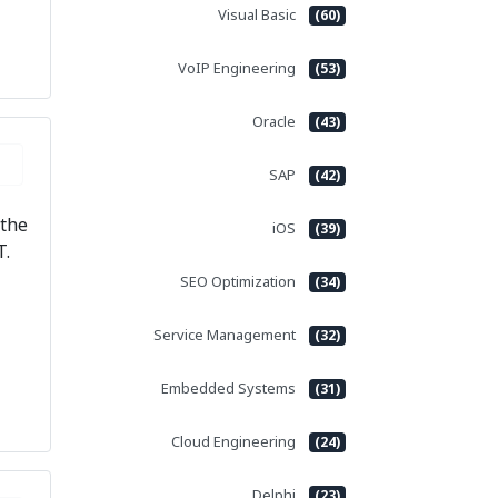
Visual Basic
(60)
VoIP Engineering
(53)
Oracle
(43)
SAP
(42)
 the
iOS
(39)
T.
SEO Optimization
(34)
Service Management
(32)
Embedded Systems
(31)
Cloud Engineering
(24)
Delphi
(23)