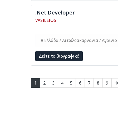
.Net Developer
VASILEIOS
Ελλάδα / Αιτωλοακαρνανία / Αγρινίο
Δείτε το βιογραφικό
1
2
3
4
5
6
7
8
9
1