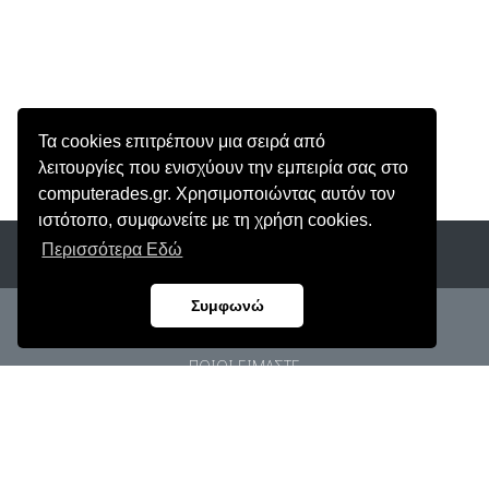
Τα cookies επιτρέπουν μια σειρά από
λειτουργίες που ενισχύουν την εμπειρία σας στο
computerades.gr. Χρησιμοποιώντας αυτόν τον
ιστότοπο, συμφωνείτε με τη χρήση cookies.
Περισσότερα Εδώ
Συμφωνώ
ΑρΓΕΜΗ: 62906803000
ΠΟΙΟΙ ΕΙΜΑΣΤΕ
ΠΡΟΣΩΠΙΚΑ ΔΕΔΟΜΕΝΑ
ΟΡΟΙ ΧΡΗΣΗΣ
ΠΟΛΙΤΙΚΗ COOKIES